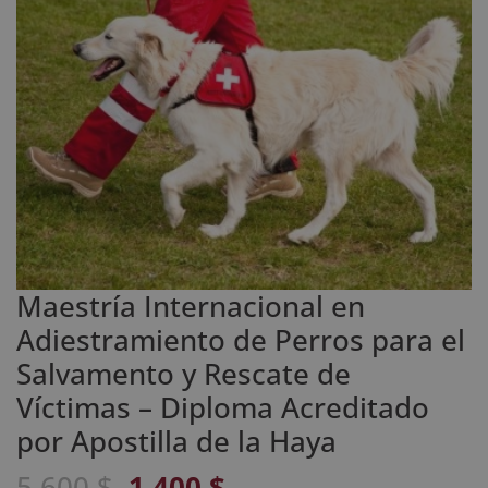
Maestría Internacional en
Adiestramiento de Perros para el
Salvamento y Rescate de
Víctimas – Diploma Acreditado
por Apostilla de la Haya
El
El
5.600
$
1.400
$