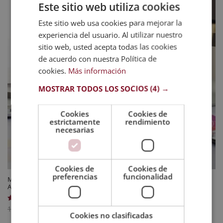
Este sitio web utiliza cookies
Este sitio web usa cookies para mejorar la
experiencia del usuario. Al utilizar nuestro
sitio web, usted acepta todas las cookies
de acuerdo con nuestra Política de
cookies.
Más información
MOSTRAR TODOS LOS SOCIOS
(4) →
Cookies
Cookies de
estrictamente
rendimiento
necesarias
Cookies de
Cookies de
preferencias
funcionalidad
Maestría Internacional en Diseño Gráfico – Diploma Acreditado por
Apostilla de la Haya
El
El
595
$
Valorado
1.190
$
con
Cookies no clasificadas
precio
precio
5.00