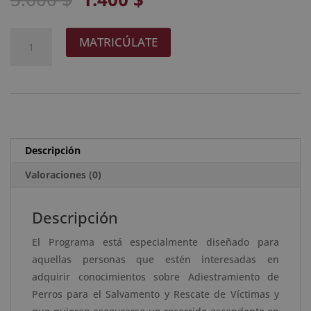
precio
precio
original
actual
Maestría
A
MATRICÚLATE
era:
es:
Internacional
l
5.600 $.
1.400 $.
en
t
Adiestramiento
e
de
r
Perros
n
para
a
Descripción
el
t
Salvamento
Valoraciones (0)
i
y
v
Rescate
e
Descripción
de
:
El Programa está especialmente diseñado para
Víctimas
aquellas personas que estén interesadas en
-
adquirir conocimientos sobre Adiestramiento de
Diploma
Perros para el Salvamento y Rescate de Víctimas y
Acreditado