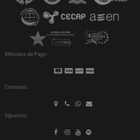
i
v
e
:
Métodos de Pago:
Contacto:
Síguenos: