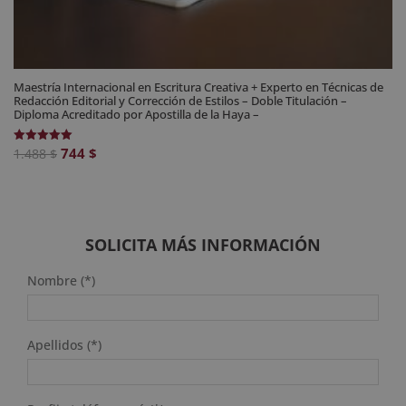
Maestría Internacional en Escritura Creativa + Experto en Técnicas de
Redacción Editorial y Corrección de Estilos – Doble Titulación –
Diploma Acreditado por Apostilla de la Haya –
El
El
744
$
Valorado
1.488
$
con
precio
precio
5.00
de 5
original
actual
era:
es:
1.488 $.
744 $.
SOLICITA MÁS INFORMACIÓN
Nombre (*)
Apellidos (*)