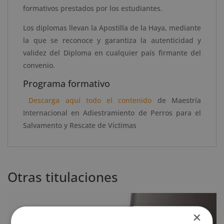
formativos prestados por los estudiantes.
Los diplomas llevan la Apostilla de la Haya, mediante
la que se reconoce y garantiza la autenticidad y
validez del Diploma en cualquier país firmante del
convenio.
Programa formativo
Descarga aquí todo el contenido
de Maestría
Internacional en Adiestramiento de Perros para el
Salvamento y Rescate de Víctimas
Otras titulaciones
×