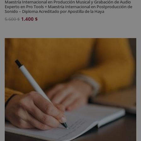
Maestría Internacional en Producción Musical y Grabación de Audio
Experto en Pro Tools + Maestría Internacional en Postproducción de
Sonido – Diploma Acreditado por Apostilla de la Haya
El
El
1.400
$
5.600
$
precio
precio
original
actual
era:
es:
5.600 $.
1.400 $.